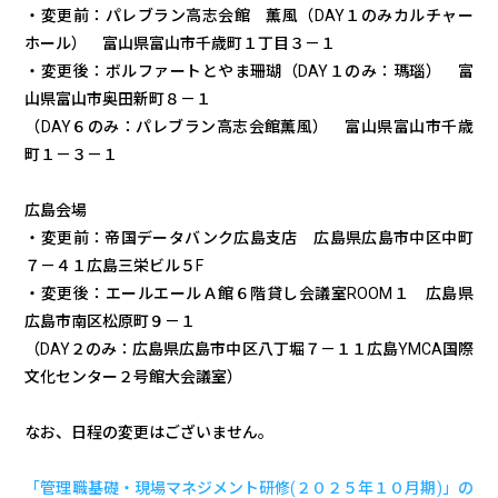
・変更前：パレブラン高志会館 薫風（DAY１のみカルチャー
ホール） 富山県富山市千歳町１丁目３－１
・変更後：ボルファートとやま珊瑚（DAY１のみ：瑪瑙） 富
山県富山市奥田新町８－１
（DAY６のみ：パレブラン高志会館薫風） 富山県富山市千歳
町１－３－１
広島会場
・変更前：帝国データバンク広島支店 広島県広島市中区中町
７－４１広島三栄ビル５F
・変更後：エールエールＡ館６階貸し会議室ROOM１ 広島県
広島市南区松原町９－１
（DAY２のみ：広島県広島市中区八丁堀７－１１広島YMCA国際
文化センター２号館大会議室）
なお、日程の変更はございません。
「管理職基礎・現場マネジメント研修(２０２５年１０月期)」の